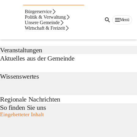
Blumau-
Neurißhof
Bürgerservice
Suche
Politik & Verwaltung
Menü
nach
Unsere Gemeinde
Inhalten
Wirtschaft & Freizeit
Das Gemeindeamt informiert
und
mehr...
Veranstaltungen
Aktuelles aus der Gemeinde
Wissenswertes
Regionale Nachrichten
So finden Sie uns
Eingebetteter Inhalt