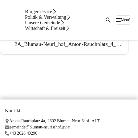
Energieausweise
Bürgerservice
Politik & Verwaltung
Menü
Unsere Gemeinde
1574b1_Blumau_Hauptstra_e_10_Energieausweis
Wirtschaft & Freizeit
EA_Blumau-Neuri_hof_Anton-Rauchplatz_4_Gemeindeamt_Arztpraxis_St_U
Kontakt
Anton-Rauchplatz 4a, 2602 Blumau-Neurißhof, AUT
gemeinde@blumau-neurisshof.gv.at
+43 2628 48290