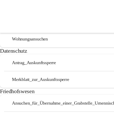
Formulare
Bauen und Wohnen
Wohnungsansuchen
Datenschutz
Antrag_Auskunftssperre
Merkblatt_zur_Auskunftssperre
Friedhofswesen
Ansuchen_für_Übernahme_einer_Grabstelle_Urnennisc