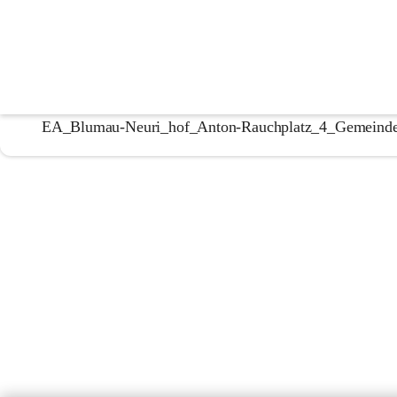
Energieausweise
1574b1_Blumau_Hauptstra_e_10_Energieausweis
EA_Blumau-Neuri_hof_Anton-Rauchplatz_4_Gemeinde